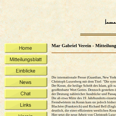
Mar Gabriel Verein - Mitteilung
Die internationale Presse (Guardian, New York
Christoph Luxenberg mit dem Titel: "Die syr
Der Koran, die heilige Schrift des Islam, gil
geoffenbarte Wort Gottes. Dennoch gestehen 
der Deutung zahlreicher Ausdrücke und Passag
Die ab etwa Mitte des 19. Jahrhunderts einse
Fremdwörtern im Koran kam sie jedoch bisher 
Blachère (Frankreich) und Richard Bell (Engl
deutlich, die einer effizienten westlichen Kor
Hier setzt die neue Arbeit von Christoph Luxe