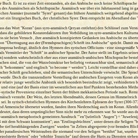
sste Buch. Er ist zu einer Zeit entstanden, als das Arabische noch keine Schriftsprac
its des Aramäischen als Schriftsprache. Aramäisch war über ein Jahrtausend lang in 
lichen Aramäer (nunmehr "Syrer" genant) das frühere Aramäisch weitgehend abgelöst.
et ein liturgisches Buch, der christlichen Syrer. Dem entspricht im Abendland das
ss das Wort "Koran" (aus syro-aramäisch Qeryan entlehnt) den Schlüssel zum Verstän
ss die gebildeten Koranredaktoren ihre Vorbildung im syro-aramäischen Kulturraum 
 dass sie beim Versuch , ihre aramäisch konzipierten Gedanken ins Arabische zu über
on "Übertragung aus der (Fremdsprachigen) Schrift ins Arabische" spricht. Damit me
improsa bedingt, ähnlich den Hymnen des syrischen Officiums - eine sinngemäße V
als Vermittler der "Schrift" in arabischer Sprache. Der Autor stellt im Ergebnis sein
n) sondern wahrscheinlich eher aus einer aramäisch-arabischen Mischsprache beste
chen sind, die von der Wurzelstruktur her beliebig vertauschbar sind, semantisch a
sch "bekommen" und englisch "to become = werden"). Leicht vorstellbar sind daher
her Schrift geschrieben, sind die semantischen Unterschiede verwischt. Die Sprach
t wurde. Doch die transzendierte Vorstellung der arabischen Exegeten vom Koran al
e relativ junge westliche Arabistik sich besonders beeindruckt zeigt, verhinderten 
 und eine (auf der Basis einer im wesentlichen aus fünf Punkten bestehenden Meth
-syrische Provenienz einzelner Suren der frühen mekkanischen Periode nach. Remin
äisch versteht. Der Wein, des letzten Abendmahls, dessen Genuss im Himmelreich in
tet sei. In syrisch-christlichen Hymnen des Kirchenlehrers Ephraem der Syrer (306
und Armenische übersetzt wurden, fanden ihren Niederschlag auch im Koran. Allerd
sdeutet, dass deren ursprünglicher Sinn nicht mehr zu erkennen war. So wurde aus d
o-aramäisch metaphorisch gemeinten Ausdruck "´en"(wörtlich "Augen") = "Juwelen(gl
mit dem Schwarz kontrastiert"; aus "Erstlingsfrüchten", unter denen die Seligen "
ube tief herabhängenden Zweigen" wurden "in Zelten abgesperrte (vor fremden Blick
der paradiesischen Weintrauben die niemand vor den Seligen "berührt" hat, wurden 
lsterte Betten" oder "erhöhte Teppiche" (auf denen die Huris zu Diensten stehen)