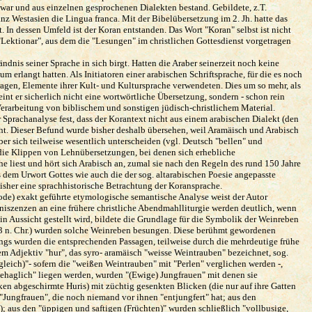
he war und aus einzelnen gesprochenen Dialekten bestand. Gebildete, z.T.
ganz Westasien die Lingua franca. Mit der Bibelübersetzung im 2. Jh. hatte das
 In dessen Umfeld ist der Koran entstanden. Das Wort "Koran" selbst ist nicht
 "Lektionar", aus dem die "Lesungen" im christlichen Gottesdienst vorgetragen
dnis seiner Sprache in sich birgt. Hatten die Araber seinerzeit noch keine
erlangt hatten. Als Initiatoren einer arabischen Schriftsprache, für die es noch
tragen, Elemente ihrer Kult- und Kultursprache verwendeten. Dies um so mehr, als
int er sicherlich nicht eine wortwörtliche Übersetzung, sondern - schon rein
erarbeitung von biblischem und sonstigen jüdisch-christlichem Material.
er Sprachanalyse fest, dass der Korantext nicht aus einem arabischen Dialekt (den
ht. Dieser Befund wurde bisher deshalb übersehen, weil Aramäisch und Arabisch
ber sich teilweise wesentlich unterscheiden (vgl. Deutsch "bellen" und
 die Klippen von Lehnübersetzungen, bei denen sich erhebliche
e liest und hört sich Arabisch an, zumal sie nach den Regeln des rund 150 Jahre
s dem Urwort Gottes wie auch die der sog. altarabischen Poesie angepasste
bisher eine sprachhistorische Betrachtung der Koransprache.
ode) exakt geführte etymologische semantische Analyse weist der Autor
iszenzen an eine frühere christliche Abendmahlliturgie werden deutlich, wenn
 Aussicht gestellt wird, bildete die Grundlage für die Symbolik der Weinreben
-373 n. Chr.) wurden solche Weinreben besungen. Diese berühmt gewordenen
ings wurden die entsprechenden Passagen, teilweise durch die mehrdeutige frühe
em Adjektiv "hur", das syro- aramäisch "weisse Weintrauben" bezeichnet, sog.
eich)"- sofern die "weißen Weintrauben" mit "Perlen" verglichen werden -,
behaglich" liegen werden, wurden "(Ewige) Jungfrauen" mit denen sie
en abgeschirmte Huris) mit züchtig gesenkten Blicken (die nur auf ihre Gatten
"Jungfrauen", die noch niemand vor ihnen "entjungfert" hat; aus den
; aus den "üppigen und saftigen (Früchten)" wurden schließlich "vollbusige,