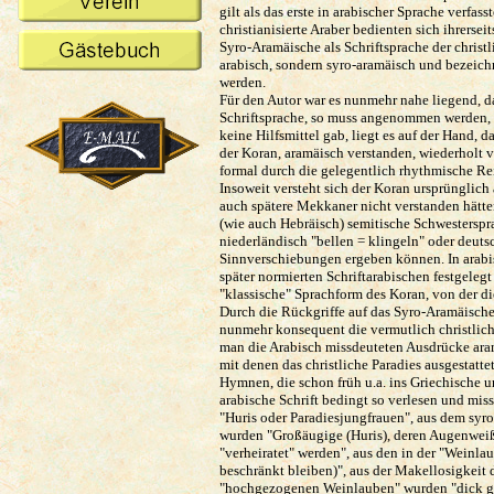
gilt als das erste in arabischer Sprache verfa
christianisierte Araber bedienten sich ihrerse
Syro-Aramäische als Schriftsprache der christ
arabisch, sondern syro-aramäisch und bezeichn
werden.
Für den Autor war es nunmehr nahe liegend, da
Schriftsprache, so muss angenommen werden, da
keine Hilfsmittel gab, liegt es auf der Hand,
der Koran, aramäisch verstanden, wiederholt v
formal durch die gelegentlich rhythmische Re
Insoweit versteht sich der Koran ursprünglich 
auch spätere Mekkaner nicht verstanden hätte
(wie auch Hebräisch) semitische Schwesterspra
niederländisch "bellen = klingeln" oder deut
Sinnverschiebungen ergeben können. In arabisc
später normierten Schriftarabischen festgeleg
"klassische" Sprachform des Koran, von der di
Durch die Rückgriffe auf das Syro-Aramäische
nunmehr konsequent die vermutlich christlich
man die Arabisch missdeuteten Ausdrücke aram
mit denen das christliche Paradies ausgestat
Hymnen, die schon früh u.a. ins Griechische 
arabische Schrift bedingt so verlesen und mis
"Huris oder Paradiesjungfrauen", aus dem syr
wurden "Großäugige (Huris), deren Augenweiß 
"verheiratet" werden", aus den in der "Weinla
beschränkt bleiben)", aus der Makellosigkeit 
"hochgezogenen Weinlauben" wurden "dick gepo