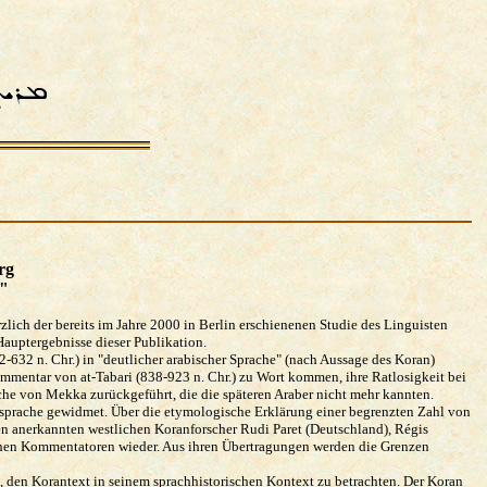
erg
n"
lich der bereits im Jahre 2000 in Berlin erschienenen Studie des Linguisten
auptergebnisse dieser Publikation.
2-632 n. Chr.) in "deutlicher arabischer Sprache" (nach Aussage des Koran)
mentar von at-Tabari (838-923 n. Chr.) zu Wort kommen, ihre Ratlosigkeit bei
che von Mekka zurückgeführt, die die späteren Araber nicht mehr kannten.
ansprache gewidmet. Über die etymologische Erklärung einer begrenzten Zahl von
en anerkannten westlichen Koranforscher Rudi Paret (Deutschland), Régis
schen Kommentatoren wieder. Aus ihren Übertragungen werden die Grenzen
n, den Korantext in seinem sprachhistorischen Kontext zu betrachten. Der Koran