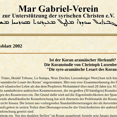
sblatt 2002
Ist der Koran aramäischer Herkunft?
Die Koranstudie von Christoph Luxenb
"Die syro-aramäische Lesart des Kora
 Times, Herald Tribune, La Stampa, Neue Zürcher, Luxemburger Wort) hast sich kürz
o-aramäische Lesart des Koran" angenommen. Hier nun eine Zusammenfassung der H
t nach islamischer Lehre als das dem Propheten Mohammed über rund 20 Jahre (ca. 61
die namhaftesten arabischen Kommentatoren, die im großen (30 bändigen) Korankom
en des Korantextes ein. Der Grund dafür wird auf die Eigentümlichkeiten der Spra
tzende abendländische Koranforschung hat sich ihrerseits der Problematik der Kor
nicht hinaus. Die letzen uns vorliegenden Standartübersetzungen der als Autorität
and) geben in weiten Teilen ihrer Deutungsversuche die Unsicherheiten der arabi
anforschung gesetzt sind.
nberg ein. Von den dunklen Stellen" im Koran ausgehend, besteht sein Ansatz dari